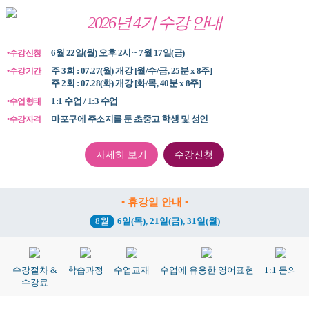
2026년 4기 수강 안내
6월 22일(월) 오후 2시 ~ 7월 17일(금)
•수강신청
주 3회 : 07.27(월) 개강 [월/수/금, 25분 x 8주]
•수강기간
주 2회 : 07.28(화) 개강 [화/목, 40분 x 8주]
1:1 수업 / 1:3 수업
•수업형태
마포구에 주소지를 둔 초중고 학생 및 성인
•수강자격
자세히 보기
수강신청
• 휴강일 안내 •
8월
6일(목), 21일(금), 31일(월)
수강절차 &
학습과정
수업교재
수업에 유용한 영어표현
1:1 문의
수강료