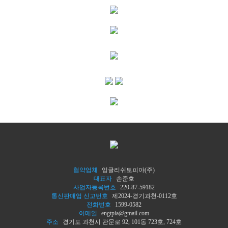
협약업체
잉글리쉬토피아(주)
대표자
손준호
사업자등록번호
220-87-59182
통신판매업 신고번호
제2024-경기과천-0112호
전화번호
1599-0582
이메일
engtpia@gmail.com
주소
경기도 과천시 관문로 92, 101동 723호, 724호